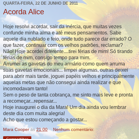
QUARTA-FEIRA, 22 DE JUNHO DE 2011
Acorda Alice
Hoje resolvi acordar, sair da inércia, que muitas vezes
confunde minha alma e até meus pensamentos. Sabe
aquele dia nublado e feio, onde tudo parece dar errado? O
que fazer, continuar com os velhos padrões, reclamar?
Não! Hoje acordei diferente....tirei férias de mim! Só tirando
férias de mim, consigo tempo para mim.
Arrumei as gavetas do meu armário como quem arruma
suas gavetas emocionais... limpei algumas, outras deixei
para abrir mais tarde, joguei papéis velhos e principalmente
aquelas metas que não consegui ainda realizar e que
incomodavam tanto!
Sem o peso de tanta cobrança, me sinto mais leve e pronta
a recomeçar...repensar...
Hoje inaugurei o dia da Mara! Um dia ainda vou lembrar
deste dia com muita alegria!
Acho que estou começando a gostar...
Mara Cooper
às
21:00
Nenhum comentário: