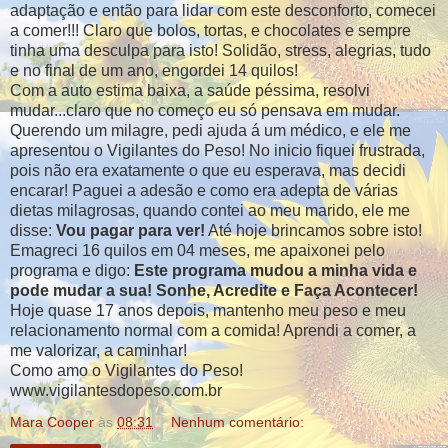
adaptação e então para lidar com este desconforto, comecei
a comer!!! Claro que bolos, tortas, e chocolates e sempre
tinha uma desculpa para isto! Solidão, stress, alegrias, tudo
e no final de um ano, engordei 14 quilos!
Com a auto estima baixa, a saúde péssima, resolvi
mudar...claro que no começo eu só pensava em mudar.
Querendo um milagre, pedi ajuda á um médico, e ele me
apresentou o Vigilantes do Peso! No inicio fiquei frustrada,
pois não era exatamente o que eu esperava, mas decidi
encarar! Paguei a adesão e como era adepta de várias
dietas milagrosas, quando contei ao meu marido, ele me
disse:
Vou pagar para ver!
Até hoje brincamos sobre isto!
Emagreci 16 quilos em 04 meses, me apaixonei pelo
programa e digo:
Este programa mudou a minha vida e
pode mudar a sua! Sonhe, Acredite e Faça Acontecer!
Hoje quase 17 anos depois, mantenho meu peso e meu
relacionamento normal com a comida! Aprendi a comer, a
me valorizar, a caminhar!
Como amo o Vigilantes do Peso!
www.vigilantesdopeso.com.br
Mara Cooper
às
08:31
Nenhum comentário: