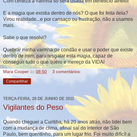
Com certeza a varinha só será usada em beneficio alheio!
E a magia que existia dentro de nós? O que foi feita dela?
Virou realidade...e por cansaço ou frustração, não a usamos
mais.
Sabe o que resolvi?
Quebrar minha varinha de condão e usar o poder que existe
dentro de mim, para resgatar esta magia, capaz de
conseguir tudo o que quero e mereço da VIDA!
Mara Cooper
às
08:50
3 comentários:
Compartilhar
TERÇA-FEIRA, 28 DE JUNHO DE 2011
Vigilantes do Peso
Quando cheguei a Curitiba, há 20 anos atrás, não lidei bem
com a mudança de clima, afinal saí do interior de São
Paulo, bem quentinho, para um lugar frio. Foi muito difícil a